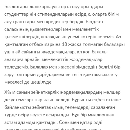
Біз жоғары және арнаулы орта оқу орындары
студенттерінің стипендияларын өсірдік, оларға білім
алу гранттары мен кредиттер бердік. Бюджет
саласының қызметкерлері мен мемлекеттік
қызметшілердің жалақысын үнемі көтеріп келеміз. Аз
қамтылған отбасыларына 18 жасқа толмаған балалары
үшін ай сайынғы жәрдемақылар, ал көп балалы
аналарға арнайы мемлекеттік жәрдемақылар
төлеудеміз. Балалар мен жасөспірімдердің белгілі бір
зәру топтарын дәрі-дәрмекпен тегін қамтамасыз ету
мәселесі де шешілуде.
Жыл сайын зейнеткерлік жәрдемақылардың мөлшері
де үстеме арттырылып келеді. Бұрынғы еңбек өтіліне
байланысты зейнетақылық төлемдерді сараланған
түрде өсіру жүзеге асырылды. Бұл бір миллионнан
астам адамды қамтыды. Сонымен қатар әлді
құрылымдар ардагерлерінің зейнетақылары