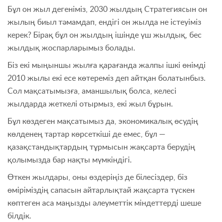
Бұл он жыл дегеніміз, 2030 жылдың Стратегиясын он
жылың биыл тәмамдап, ендігі он жылда не істеуіміз
керек? Бірақ бұл он жылдың ішінде үш жылдық, бес
жылдық жоспарларымыз болады.
Біз екі мыңыншы жылға қарағанда жалпы ішкі өнімді
2010 жылы екі есе көтереміз деп айтқан болатынбыз.
Сол мақсатымызға, аманшылық болса, келесі
жылдарда жеткелі отырмыз, екі жыл бұрын.
Бұл көздеген мақсатымыз да, экономикалық өсудің
көлденең тартар көрсеткіші де емес, бұл —
қазақстандықтардың тұрмысын жақсарта берудің
қолымызда бар нақты мүмкіндігі.
Өткен жылдары, оны өздеріңіз де білесіздер, біз
өміріміздің сапасын айтарлықтай жақсарта түскен
көптеген аса маңызды әлеуметтік міндеттерді шеше
білдік.