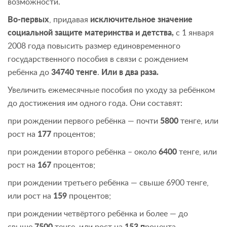
возможности.
Во-первых
, придавая
исключительное значение
социальной защите материнства и детства,
с 1 января
2008 года повысить размер единовременного
государственного пособия в связи с рождением
ребёнка до
34740 тенге
.
Или в два раза.
Увеличить ежемесячные пособия по уходу за ребёнком
до достижения им одного года. Они составят:
при рождении первого ребёнка — почти
5800
тенге, или
рост на
177
процентов;
при рождении второго ребёнка – около
6400
тенге, или
рост на
167
процентов;
при рождении третьего ребёнка — свыше 6900 тенге,
или рост на
159
процентов;
при рождении четвёртого ребёнка и более — до
свыше
7500
тенге, или рост на
153 п
роцента.