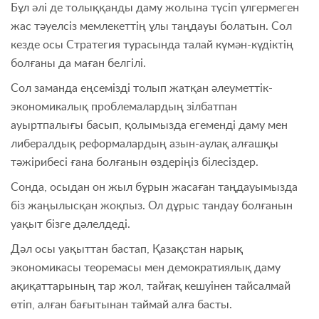
Бұл әлі де толыққанды даму жолына түсіп үлгермеген
жас тәуелсіз мемлекеттің ұлы таңдауы болатын. Сол
кезде осы Стратегия турасында талай күмән-күдіктің
болғаны да маған белгілі.
Сол заманда еңсемізді толып жатқан әлеуметтік-
экономикалық проблемалардың зілбатпан
ауыртпалығы басып, қолымызда егеменді даму мен
либералдық реформалардың азын-аулақ алғашқы
тәжірибесі ғана болғанын өздеріңіз білесіздер.
Сонда, осыдан он жыл бұрын жасаған таңдауымызда
біз жаңылысқан жоқпыз. Ол дұрыс тандау болғанын
уақыт бізге дәлелдеді.
Дәл осы уақыттан бастап, Қазақстан нарық
экономикасы теоремасы мен демократиялық даму
ақиқаттарының тар жол, тайғақ кешуінен тайсалмай
өтіп, алған бағытынан таймай алға басты.