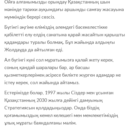
Ойға алғанымызды орындау Қазақстанның шын
мәнінде тарихи ауқымдағы аршынды самғау жасауына
мүмкіндік берері сөзсіз.
Бүгінгі әңгіме еліміздің әлемдегі бәсекелестікке
қабілетті елу елдің санатына қарай жасайтын қарышты
қадамдары туралы болмақ. Бұл жайында алдыңғы
Жолдауда да айтылған еді.
Ал бүгінгі күні сол мұратымызға қалай жету керек,
соның қандай шаралары бар, әр басшы
қызметкерлерімен,әсіресе билікте жүрген адамдар не
істеу керек, сол жайында айтамыз.
Естерінізде болар, 1997 жылы Сіздер мен ұсынған
Қазақстанның 2030 жылға дейінгі дамуының
Стратегиясын қолдадыңыздар. Онда біздің
қоғамымыздың кемел келешегі мен мемлекетіміздің
ұлық мұраты баяндалғаны мәлім.