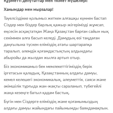
Құрметті депутаттар мен Үкімет мүшелері!
Ханымдар мен мырзалар!
Тәуелсіздікке қолымыз жеткен алғашқы күннен бастап
Сіздер мен біздер барлық қажыр-жігерімізді жұмсап,
еңсесін асқақтатқан Жаңа Қазақстан барған сайын нық
сеніммен алға басып келеді. Дамудың өзі таңдаған
даңғылына түскен еліміздің атағы шартарапқа
таралып, әлемдік қоғамдастықтың алдындағы
абыройы да жылдан жылға артып отыр.
Біз экономикамыз бен мемлекеттігіміздің берік
іргетасын қаладық. Қазақстанның алдағы дамуы,
кемел келешегі экономикалық, әлеуметтік, саяси және
әкімшілік тұрғыда жан-жақты сараланып, түбегейлі
жаңа кезеңге батыл қадам бастық.
Бүгін мен Сіздерге еліміздің және қоғамымыздың
алдағы дамуы жайындағы пайымымды баяндамақпын.