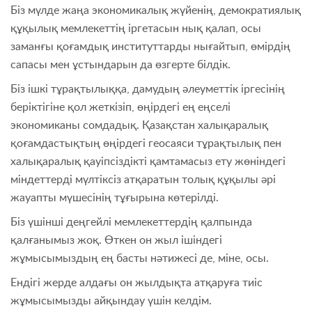
Біз мүлде жаңа экономикалық жүйенің, демократиялық
құқылық мемлекеттің іргетасын нық қалап, осы
заманғы қоғамдық институттарды нығайтып, өмірдің
сапасы мен ұстындарын да өзгерте білдік.
Біз ішкі тұрақтылыққа, дамудың әлеуметтік іргесінің
беріктігіне қол жеткізіп, өңірдегі ең еңселі
экономиканы сомдадық. Қазақстан халықаралық
қоғамдастықтың өңірдегі геосаяси тұрақтылық пен
халықаралық қауіпсіздікті қамтамасыз ету жөніндегі
міндеттерді мүлтіксіз атқаратын толық құқылы әрі
жауапты мүшесінің тұғырына көтерілді.
Біз үшінші деңгейлі мемлекеттердің қалпында
қалғанымыз жоқ. Өткен он жыл ішіндегі
жұмысымыздың ең басты нәтижесі де, міне, осы.
Ендігі жерде алдағы он жылдықта атқаруға тиіс
жұмысымызды айқындау үшін келдім.