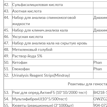
42.
Сульфасалициловая кислота
43.
Азотная кислота
44.
Набор для анализа спинномозговой
Диахим
жидкости
45.
Набор для клинич.анализа кала
Диахим
46.
Уксусная кислота
47.
Набор для анализа кала на скрытую кровь
48.
Метиленовый голубой
49.
Раствор йода 5%
50.
Кетофан
Phan
51.
Глюкофан
Phan
52.
Urinalysis Reagent Strips(Mindray)
Реактивы для гемоста
53.
Реаг.для опред.Актин
FS
(10*10/2000 тест)
B4218-
54.
Мультифибрен
U(10*5/500
тест)
OWZG2
55.
Кюветы (реакционные)
(3*1000
шт
)
904-07