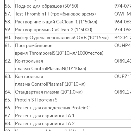
56.
Поднос для образцов (50*50)
974-07
57.
Test Thrombin
ТТ (тромбинов
ое
время)
OWHM
58.
Раствор чистящий
CaClean
-1 (1*50мл)
964-06
59.
Раствор промыв.
CaClean
-2 (1*5000)
974-05
60.
Буфер Оурена вероналовый
OVB
(10*15мл)
B4234-
61.
Протромбиновое
OUHP4
время
ThromborelS
(10*10мл/1000тестов)
62.
Контрольная
ORKE4
плазма
ControlPlasmaN
(10*10мл)
63.
Контрольная
OUPZ1
плазма
ControlPlasmaP
(10*10мл)
64.
Стандартная плазма (10*1,0мл)
ORKL1
65.
Protein S
Протеин
S
66.
Реагент для определения
ProteinC
67.
Реагент для скрининга
LA 1
68.
Реагент для скрининга
LA 2