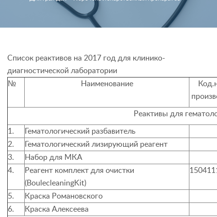
Список реактивов на 2017 год для клинико-
диагностической лаборатории
№
Наименование
Код.
произв
Реактивы для гематол
1.
Гематологический разбавитель
2.
Гематологический лизирующий реагент
3.
Набор для МКА
4.
Реагент комплект для очистки
150411
(
BoulecleaningKit
)
5.
Краска Романовского
6.
Краска Алексеева