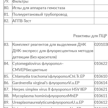
79.
Фильтры
80.
Иглы для аппарата гемостаза
81.
Полиуретановый трубопровод
82.
АПТВ-Тест
Реактивы для ПЦР
83.
Комплект реагентов для выделения ДНК
020103
ДНК-экспресс для флуоресцентных методов
детекции (без красителя)
84.
Cytomegalovirus
флуоропол–
010622
CMVEP
бесцветные
85.
Chlamydia trachoma
’
s
флуоропол
Chl
.
Tr
.
EP
010610
86.
Gardnerella virginal’s
флуоропол
V.u.EP
010614
87.
Herpes simplex virus II
флуоропол
HSV IIEP
010621
88.
Mycoplasma hominis
флуоропол
MhEP
010611
89.
Ureaplasmaurealyticum
флуоропол
U.u.EP
010612