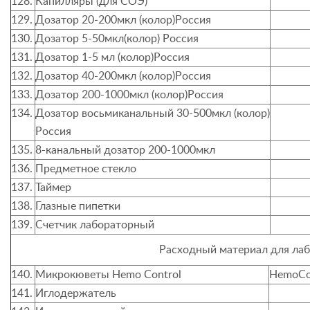
128.
Капилляры (для СОЭ)
129.
Дозатор 20-200мкл (колор)Россия
130.
Дозатор 5-50мкл(колор) Россия
131.
Дозатор 1-5 мл (колор)Россия
132.
Дозатор 40-200мкл (колор)Россия
133.
Дозатор 200-1000мкл (колор)Россия
134.
Дозатор восьмиканальный 30-500мкл (колор)
Россия
135.
8-канальный дозатор 200-1000мкл
136.
Предметное стекло
137.
Таймер
138.
Глазные пипетки
139.
Счетчик лабораторный
Расходный материал для ла
140.
Микрокюветы
Hemo Control
HemoCo
141.
Иглодержатель