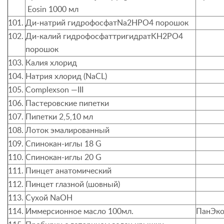
Eosin
1000 мл
101.
Ди-натрий гидрофосфат
Na
2
HPO
4 порошок
102.
Ди-калий гидрофосфаттригидрат
KH
2
PO
4
порошок
103.
Калия хлорид
104.
Натрия хлорид (
NaCL)
105.
Complexson
—
III
106.
Пастеровские пипетки
107.
Пипетки 2,5,10 мл
108.
Лоток эмалированный
109.
Спинокан-иглы 18 G
110.
Спинокан-иглы 20 G
111.
Пинцет анатомический
112.
Пинцет глазной (шовный)
113.
Сухой
NaOH
114.
Иммерсионное масло 100мл.
ПанЭко