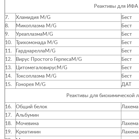
Реактивы для ИФА
7.
Хламидия
M/G
Бест
8.
Микоплазма
M/G
Бест
9.
Уреаплазма
M/G
Бест
10.
Трихомонада
M/G
Бест
11.
Гарднарелла
M/G
Бест
12.
Вирус Простого Герпеса
M
/
G
Бест
13.
Цитомегаловирус
M/G
Бест
14.
Токсоплазма
M/G
Бест
15.
Гонорея
M/G
ДАТ
Реактивы для биохимической 
16.
Общий белок
Лахема
17.
Альбумин
18.
Мочевина
Лахема
19.
Креатинин
Лахема