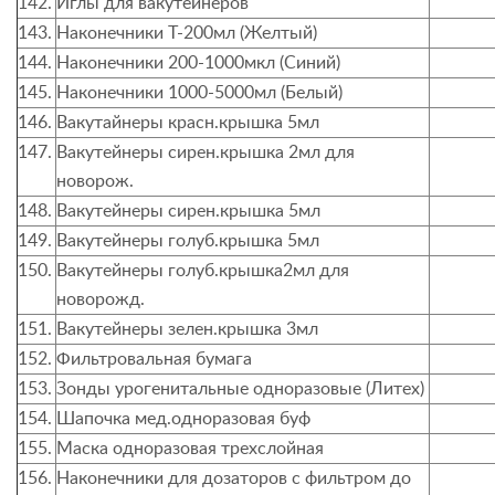
142.
Иглы для вакутейнеров
143.
Наконечники Т-200мл (Желтый
)
144.
Наконечники 200-1000мкл (Синий)
145.
Наконечники 1000-5000мл
(
Белый)
146.
Вакутайнеры красн.крышка 5мл
147.
Вакутейнеры сирен.крышка 2мл для
новорож.
148.
Вакутейнеры сирен.крышка 5мл
149.
Вакутейнеры голуб.крышка 5мл
150.
Вакутейнеры голуб.крышка2мл для
новорожд.
151.
Вакутейнеры зелен.крышка 3мл
152.
Фильтровальная бумага
153.
Зонды урогенитальные одноразовые (Литех)
154.
Шапочка мед.одноразовая буф
155.
Маска одноразовая трехслойная
156.
Наконечники для дозаторов с фильтром до