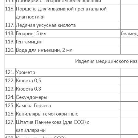
115.
Пробирки с гепарином зелен.крышки
116.
Поршень для инвазивной пренатальной
диагностики
117.
Ледяная уксусная кислота
118.
Гепарин, 5 мл
белме
119.
Гентамицин
120.
Вода для инъекции, 2 мл
Изделия медицинского наз
121.
Урометр
122.
Кювета 0,5
123.
Кювета 0,3
124.
Секундомеры
125.
Камера Горяева
126.
Капилляры гемотокритные
127.
Штатив Панченкова (для СОЭ) с
капиллярами