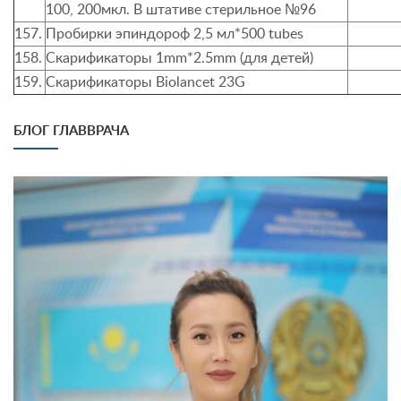
100, 200мкл. В штативе стерильное №96
157.
Пробирки эпиндороф 2,5 мл*
500 tubes
158.
Скарификаторы 1
mm
*2.5
mm
(для детей)
159.
Скарификаторы Biolancet 23G
БЛОГ ГЛАВВРАЧА