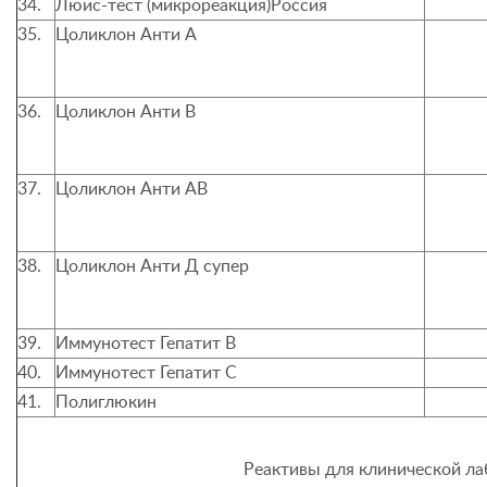
34.
Люис-тест (микрореакция)Россия
35.
Цоликлон Анти А
36.
Цоликлон Анти В
37.
Цоликлон Анти АВ
38.
Цоликлон Анти Д супер
39.
Иммунотест Гепатит В
40.
Иммунотест Гепатит С
41.
Полиглюкин
Реактивы для клинической л