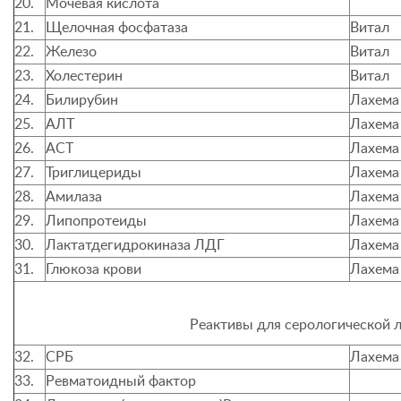
20.
Мочевая кислота
21.
Щелочная фосфатаза
Витал
22.
Железо
Витал
23.
Холестерин
Витал
24.
Билирубин
Лахема
25.
АЛТ
Лахема
26.
АСТ
Лахема
27.
Триглицериды
Лахема
28.
Амилаза
Лахема
29.
Липопротеиды
Лахема
30.
Лактатдегидрокиназа ЛДГ
Лахема
31.
Глюкоза крови
Лахема
Реактивы для серологической 
32.
СРБ
Лахема
33.
Ревматоидный фактор