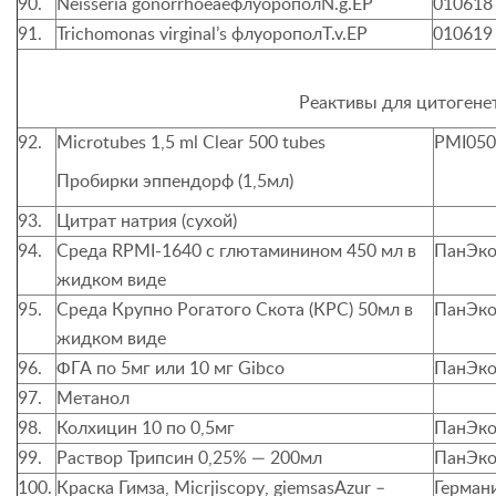
90.
Neisseria gonorrhoeae
флуоропол
N.g.EP
010618
91.
Trichomonas virginal’s
флуоропол
T.v.EP
010619
Реактивы для цитогене
92.
Microtubes 1,5 ml Clear 500 tubes
PMI050
Пробирки эппендорф
(1,5
мл
)
93.
Цитрат натрия (сухой)
94.
Среда
RPMI
-1640
c
глютаминином 450 мл в
ПанЭко
жидком виде
95.
Среда Крупно Рогатого Скота (КРС) 50мл в
ПанЭко
жидком виде
96.
ФГА по 5мг или 10 мг
Gibco
ПанЭко
97.
Метанол
98.
Колхицин 10 по 0,5мг
ПанЭко
99.
Раствор Трипсин 0,25% — 200мл
ПанЭко
100.
Краска Гимза,
Micrjiscopy
,
giemsasAzur
–
Германи