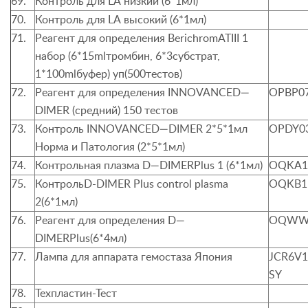
69.
Контроль для
LA
низкий (6*1мл)
70.
Контроль для
LA
высокий (6*1мл)
71.
Реагент для определения
Berichrom
ATIII
1
набор (6*15
ml
тромбин, 6*3субстрат,
1*100
ml
буфер) уп(500тестов)
72.
Реагент для определения
INNOVANCED
—
OPBP0
DIMER
(средний) 150 тестов
73.
Контроль
INNOVANCED
—
DIMER
2*5*1мл
OPDY0
Норма и Патология (2*5*1мл)
74.
Контрольная плазма
D
—
DIMERPlus
1 (6*1мл)
OQKA1
75.
Контроль
D-DIMER Plus control plasma
OQKB1
2(6*1
мл
)
76.
Реагент для определения
D
—
OQWW
DIMERPlus
(6*4мл)
77.
Лампа для аппарата гемостаза Япония
JCR6V
SY
78.
Техпластин-Тест