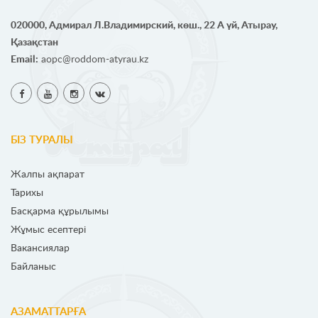
020000, Адмирал Л.Владимирский, көш., 22 А үй, Атырау,
Қазақстан
Email:
aopc@roddom-atyrau.kz
БІЗ ТУРАЛЫ
Жалпы ақпарат
Тарихы
Басқарма құрылымы
Жұмыс есептері
Вакансиялар
Байланыс
АЗАМАТТАРҒА