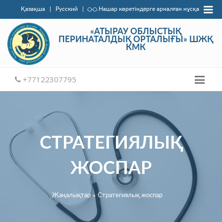
Қазақша
|
Русский
|
Нашар көретіндерге арналған нұсқа
«АТЫРАУ ОБЛЫСТЫҚ
ПЕРИНАТАЛДЫҚ ОРТАЛЫҒЫ» ШЖҚ
КМК
+77122307795
СТРАТЕГИЯЛЫҚ
ЖОСПАР
Жаңалықтар
∘
Стратегиялық жоспар