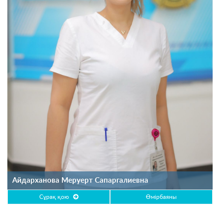
Айдарханова Меруерт Сапаргалиевна
Сұрақ қою
Өмірбаяны