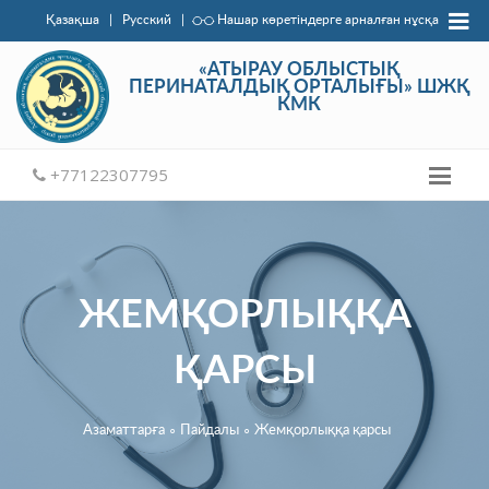
Қазақша
|
Русский
|
Нашар көретіндерге арналған нұсқа
«АТЫРАУ ОБЛЫСТЫҚ
ПЕРИНАТАЛДЫҚ ОРТАЛЫҒЫ» ШЖҚ
КМК
+77122307795
ЖЕМҚОРЛЫҚҚА
ҚАРСЫ
Азаматтарға
∘
Пайдалы
∘
Жемқорлыққа қарсы