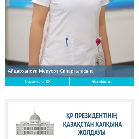
Айдарханова Меруерт Сапаргалиевна
Сұрақ қою
Өмірбаяны