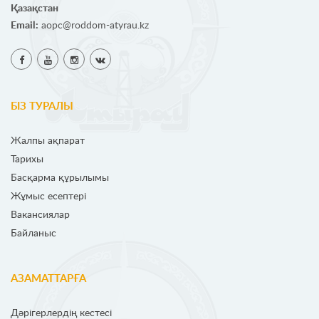
Қазақстан
Email:
aopc@roddom-atyrau.kz
БІЗ ТУРАЛЫ
Жалпы ақпарат
Тарихы
Басқарма құрылымы
Жұмыс есептері
Вакансиялар
Байланыс
АЗАМАТТАРҒА
Дәрігерлердің кестесі