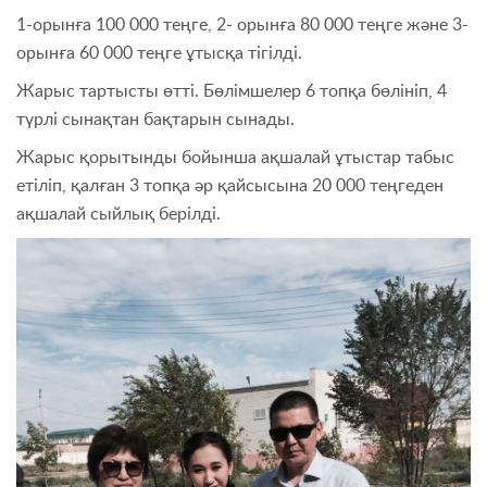
1-орынға 100 000 теңге, 2- орынға 80 000 теңге және 3-
орынға 60 000 теңге ұтысқа тігілді.
Жарыс тартысты өтті. Бөлімшелер 6 топқа бөлініп, 4
түрлі сынақтан бақтарын сынады.
Жарыс қорытынды бойынша ақшалай ұтыстар табыс
етіліп, қалған 3 топқа әр қайсысына 20 000 теңгеден
ақшалай сыйлық берілді.