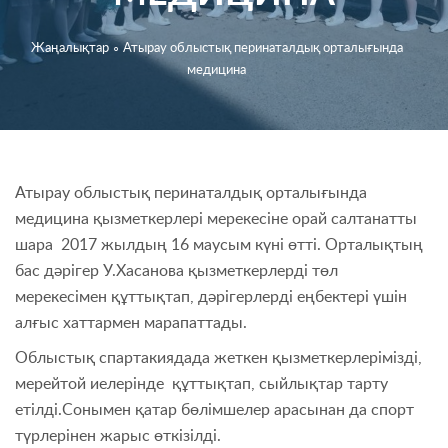
Жаңалықтар
∘
Атырау облыстық перинаталдық орталығында
медицина
Атырау облыстық перинаталдық орталығында
медицина қызметкерлері мерекесіне орай салтанатты
шара 2017 жылдың 16 маусым күні өтті. Орталықтың
бас дәрігер У.Хасанова қызметкерлерді төл
мерекесімен құттықтап, дәрігерлерді еңбектері үшін
алғыс хаттармен марапаттады.
Облыстық спартакиядада жеткен қызметкерлерімізді,
мерейтой иелерінде құттықтап, сыйлықтар тарту
етілді.Сонымен қатар бөлімшелер арасынан да спорт
түрлерінен жарыс өткізілді.