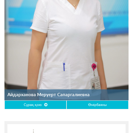
Айдарханова Меруерт Сапаргалиевна
Сұрақ қою
Өмірбаяны