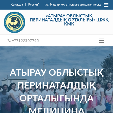
Қазақша
|
Русский
|
Нашар көретіндерге арналған нұсқа
«АТЫРАУ ОБЛЫСТЫҚ
ПЕРИНАТАЛДЫҚ ОРТАЛЫҒЫ» ШЖҚ
КМК
+77122307795
АТЫРАУ ОБЛЫСТЫҚ
ПЕРИНАТАЛДЫҚ
ОРТАЛЫҒЫНДА
МЕДИЦИНА