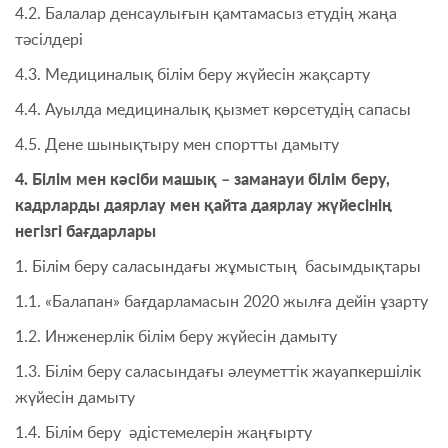
4.2. Балалар денсаулығын қамтамасыз етудің жаңа
тәсілдері
4.3. Медициналық білім беру жүйесін жақсарту
4.4. Ауылда медициналық қызмет көрсетудің сапасы
4.5. Дене шынықтыру мен спортты дамыту
4. Білім мен кәсіби машық – заманауи білім беру,
кадрларды даярлау мен қайта даярлау жүйесінің
негізгі бағдарлары
1. Білім беру саласындағы жұмыстың басымдықтары
1.1. «Балапан» бағдарламасын 2020 жылға дейін ұзарту
1.2. Инженерлік білім беру жүйесін дамыту
1.3. Білім беру саласындағы әлеуметтік жауапкершілік
жүйесін дамыту
1.4. Білім беру әдістемелерін жаңғырту