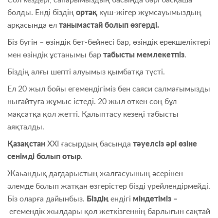
болды. Енді біздің
ортақ
күш-жігер жұмсауымыздың
арқасында ел
танымастай болып өзгерді.
Біз бүгін – өзіндік бет-бейнесі бар, өзіндік ерекшеліктері
мен өзіндік ұстанымы бар
табысты мемлекетпіз
.
Біздің алғы шепті алуымыз қымбатқа түсті.
Ел 20 жыл бойы егемендігіміз бен саяси салмағымызды
нығайтуға жұмыс істеді. 20 жыл өткен соң бұл
мақсатқа қол жетті. Қалыптасу кезеңі табысты
аяқталды.
Қазақстан
ХХІ ғасырдың басында
тәуелсіз әрі өзіне
сенімді болып отыр
.
Жаһандық дағдарыстың жалғасуының әсерінен
әлемде болып жатқан өзгерістер бізді үрейлендірмейді.
Біз оларға дайынбыз.
Біздің
ендігі
міндетіміз
–
егемендік жылдары қол жеткізгеннің барлығын сақтай