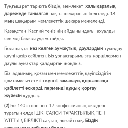
Тұңғыш рет тарихта біздің мемлекет
халықаралық
дәрежеде танылған
нақты шекарасын белгіледі.
14
мың
шақырым мемлекеттік шекара межеленді.
Қазақстан Каспий теңізінің айдынындағы ахуалды
сенімді бақылауда ұстайды.
Болашақта
кез келген аумақтық даулардың
туындау
қаупі қазір сейілген. Біз ұрпақтарымызға көршілермен
даулы аумақтар қалдырған жоқпыз.
Біз адамның, қоғам мен мемлекеттің қауіпсіздігін
қамтамасыз ететін
күшті, заманауи, қорғанысқа
қабілетті әскерді, пәрменді құқық қорғау
жүйесін
құрдық.
(2)
Біз 140 этнос пен 17 конфессияның өкілдері
тұратын елде ІШКІ САЯСИ ТҰРАҚТЫЛЫҚ ПЕН
ҰЛТТЫҚ БІРЛІКТІ сақтап, нығайттық.
Біздің
саясатымыз табысты болды.