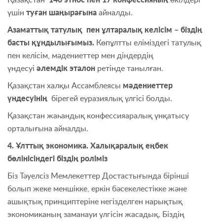
үшін
туған шаңырағына
айналды.
Азаматтық татулық пен ұлтаралық келісім – біздің
басты құндылығымыз.
Көпұлтты еліміздегі татулық
пен келісім, мәдениеттер мен діндердің
үндесуі
әлемдік эталон
ретінде танылған.
Қазақстан халқы Ассамблеясы
мәдениеттер
үндесуінің
бірегей еуразиялық үлгісі болды.
Қазақстан жаһандық конфессияаралық үнқатысу
орталығына айналды.
4. Ұлттық экономика. Халықаралық еңбек
бөлінісіндегі біздің роліміз
Біз Тәуелсіз Мемлекеттер Достастығында бірінші
болып жеке меншікке, еркін бәсекелестікке және
ашықтық принциптеріне негізделген нарықтық
экономиканың заманауи үлгісін жасадық. Біздің