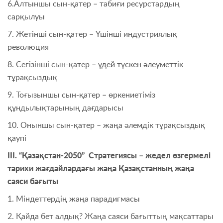
6.Алтыншы сын-қатер – табиғи ресурстардың
сарқылуы
7. Жетінші сын-қатер – Үшінші индустриялық
революция
8. Сегізінші сын-қатер – үдей түскен әлеуметтік
тұрақсыздық
9. Тоғызыншы сын-қатер – өркениетіміз
құндылықтарының дағдарысы
10. Оныншы сын-қатер – жаңа әлемдік тұрақсыздық
қаупі
ІІІ. “Қазақстан-2050” Стратегиясы – жедел өзгермелі
тарихи жағдайлардағы жаңа Қазақстанның жаңа
саяси бағыты
1. Міндеттердің жаңа парадигмасы
2. Қайда бет алдық? Жаңа саяси бағыттың мақсаттары