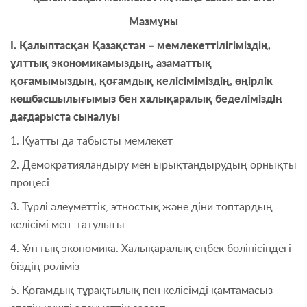
Мазмұны
І. Қалыптасқан Қазақстан
–
мемлекеттілігіміздің,
ұлттық экономикамыздың, азаматтық
қоғамымыздың, қоғамдық келісіміміздің, өңірлік
көшбасшылығымыз бен халықаралық беделіміздің
дағдарыста сыналуы
1. Қуатты да табысты мемлекет
2. Демократияландыру мен ырықтандырудың орнықты
процесі
3. Түрлі әлеуметтік, этностық және діни топтардың
келісімі мен татулығы
4. Ұлттық экономика. Халықаралық еңбек бөлінісіндегі
біздің рөліміз
5. Қоғамдық тұрақтылық пен келісімді қамтамасыз