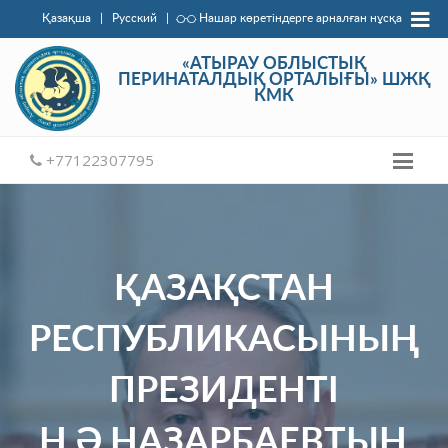
Қазақша
|
Русский
|
Нашар көретіндерге арналған нұсқа
«АТЫРАУ ОБЛЫСТЫҚ
ПЕРИНАТАЛДЫҚ ОРТАЛЫҒЫ» ШЖҚ
КМК
+77122307795
ҚАЗАҚСТАН
РЕСПУБЛИКАСЫНЫҢ
ПРЕЗИДЕНТІ
Н.Ә.НАЗАРБАЕВТЫҢ