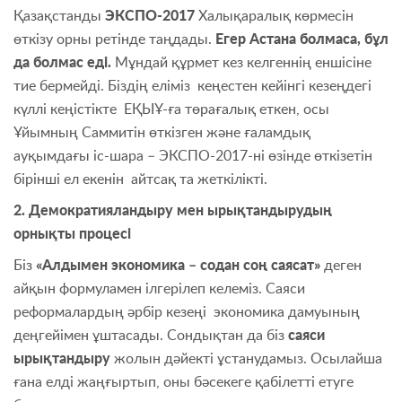
Қазақстанды
ЭКСПО-2017
Халықаралық көрмесін
өткізу орны ретінде таңдады.
Егер Астана болмаса, бұл
да болмас еді.
Мұндай құрмет кез келгеннің еншісіне
тие бермейді. Біздің еліміз кеңестен кейінгі кезеңдегі
күллі кеңістікте ЕҚЫҰ-ға төрағалық еткен, осы
Ұйымның Саммитін өткізген және ғаламдық
ауқымдағы іс-шара – ЭКСПО-2017-ні өзінде өткізетін
бірінші ел екенін айтсақ та жеткілікті.
2. Демократияландыру мен ырықтандырудың
орнықты процесі
Біз
«Алдымен экономика – cодан соң саясат»
деген
айқын формуламен ілгерілеп келеміз. Саяси
реформалардың әрбір кезеңі экономика дамуының
деңгейімен ұштасады. Сондықтан да біз
саяси
ырықтандыру
жолын дәйекті ұстанудамыз. Осылайша
ғана елді жаңғыртып, оны бәсекеге қабілетті етуге