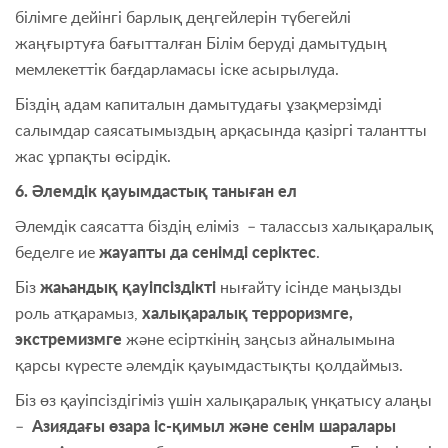
білімге дейінгі барлық деңгейлерін түбегейлі
жаңғыртуға бағытталған Білім беруді дамытудың
мемлекеттік бағдарламасы іске асырылуда.
Біздің адам капиталын дамытудағы ұзақмерзімді
салымдар саясатымыздың арқасында қазіргі талантты
жас ұрпақты өсірдік.
6. Әлемдік қауымдастық таныған ел
Әлемдік саясатта біздің еліміз – талассыз халықаралық
беделге ие
жауапты да сенімді серіктес
.
Біз
жаһандық қауіпсіздікті
нығайту ісінде маңызды
роль атқарамыз,
халықаралық терроризмге,
экстремизмге
және есірткінің заңсыз айналымына
қарсы күресте әлемдік қауымдастықты қолдаймыз.
Біз өз қауіпсіздігіміз үшін халықаралық үнқатысу алаңы
–
Азиядағы өзара іс-қимыл және сенім шаралары