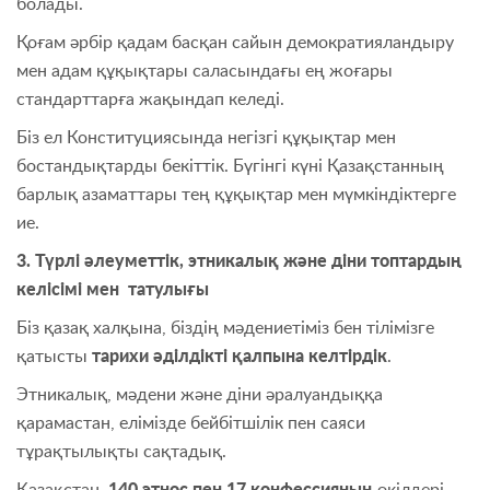
болады.
Қоғам әрбір қадам басқан сайын демократияландыру
мен адам құқықтары саласындағы ең жоғары
стандарттарға жақындап келеді.
Біз ел Конституциясында негізгі құқықтар мен
бостандықтарды бекіттік. Бүгінгі күні Қазақстанның
барлық азаматтары тең құқықтар мен мүмкіндіктерге
ие.
3. Түрлі әлеуметтік, этникалық және діни топтардың
келісімі мен татулығы
Біз қазақ халқына, біздің мәдениетіміз бен тілімізге
қатысты
тарихи әділдікті қалпына келтірдік
.
Этникалық, мәдени және діни әралуандыққа
қарамастан, елімізде бейбітшілік пен саяси
тұрақтылықты сақтадық.
Қазақстан
140 этнос пен 17 конфессияның
өкілдері