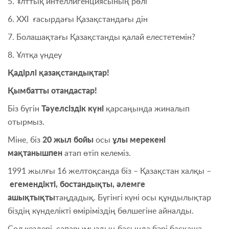
5. Ұлттық интеллигенциясының рөлі
6. ХХІ ғасырдағы Қазақстандағы дін
7. Болашақтағы Қазақстанды қалай елестетемін?
8. Ұлтқа үндеу
Қадірлі қазақстандықтар!
Қымбатты отандастар!
Біз бүгін
Тәуелсіздік күні
қарсаңында жиналып
отырмыз.
Міне, біз
20 жыл бойы
осы
ұлы мерекені
мақтанышпен
атап өтіп келеміз.
1991 жылғы 16 желтоқсанда біз – Қазақстан халқы –
егемендікті, бостандықты, әлемге
ашықтықты
таңдадық. Бүгінгі күні осы құндылықтар
біздің күнделікті өміріміздің бөлшегіне айналды.
Сол кездері, сапарымыздың басында бәрі басқаша