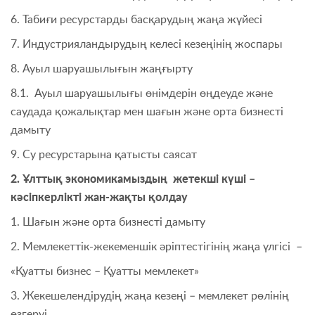
6. Табиғи ресурстарды басқарудың жаңа жүйесі
7. Индустрияландырудың келесі кезеңінің жоспары
8. Ауыл шаруашылығын жаңғырту
8.1. Ауыл шаруашылығы өнімдерін өңдеуде және
саудада қожалықтар мен шағын және орта бизнесті
дамыту
9. Су ресурстарына қатысты саясат
2. Ұлттық экономикамыздың жетекші күші –
кәсіпкерлікті жан-жақты қолдау
1. Шағын және орта бизнесті дамыту
2. Мемлекеттік-жекеменшік әріптестігінің жаңа үлгісі –
«Қуатты бизнес – Қуатты мемлекет»
3. Жекешелендірудің жаңа кезеңі – мемлекет рөлінің
өзгеруі