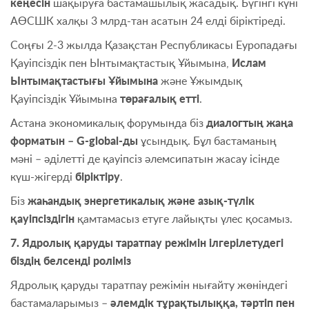
кеңесін
шақыруға бастамашылық жасадық. Бүгінгі күні
АӨСШК халқы 3 млрд-тан асатын 24 елді біріктіреді.
Соңғы 2-3 жылда Қазақстан Республикасы Еуропадағы
Қауіпсіздік пен Ынтымақтастық Ұйымына,
Ислам
Ынтымақтастығы Ұйымына
және Ұжымдық
Қауіпсіздік Ұйымына
төрағалық етті
.
Астана экономикалық форумында біз
диалогтың жаңа
форматын – G-global-ды
ұсындық. Бұл бастаманың
мәні – әділетті де қауіпсіз әлемсипатын жасау ісінде
күш-жігерді
біріктіру
.
Біз
жаһандық энергетикалық және азық-түлік
қауіпсіздігін
қамтамасыз етуге лайықты үлес қосамыз.
7. Ядролық қаруды таратпау режімін ілгерілетудегі
біздің белсенді роліміз
Ядролық қаруды таратпау режімін нығайту жөніндегі
бастамаларымыз –
әлемдік тұрақтылыққа, тәртіп пен