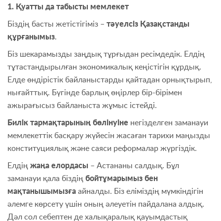
1. Қуатты да табысты мемлекет
Біздің басты жетістігіміз –
тәуелсіз Қазақстанды
құрғанымыз
.
Біз шекарамызды заңдық тұрғыдан ресімдедік. Елдің
тұтастандырылған экономикалық кеңістігін құрдық.
Елде өндірістік байланыстарды қайтадан орнықтырып,
нығайттық. Бүгінде барлық өңірлер бір-бірімен
ажырағысыз байланыста жұмыс істейді.
Билік тармақтарының бөлінуіне
негізделген заманауи
мемлекеттік басқару жүйесін жасаған тарихи маңызды
конституциялық және саяси реформалар жүргіздік.
Елдің
жаңа елордасы
– Астананы салдық. Бұл
заманауи қала біздің
бойтұмарымыз бен
мақтанышымызға
айналды. Біз еліміздің мүмкіндігін
әлемге көрсету үшін оның әлеуетін пайдалана алдық.
Дәл сол себептен де халықаралық қауымдастық