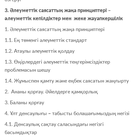
3. Әлеуметтік саясаттың жаңа принциптері –
әлеуметтік кепілдіктер мен жеке жауапкершілік
1. Әлеуметтік саясаттың жаңа принциптері
1.1. Ең төменгі әлеуметтік стандарт
1.2. Атаулы әлеуметтік қолдау
1.3. Өңірлердегі әлеуметтік теңгерімсіздіктер
проблемасын шешу
1.4. Жұмыспен қамту және еңбек саясатын жаңғырту
2. Ананы қорғау. Әйелдерге қамқорлық
3. Баланы қорғау
4. Ұлт денсаулығы
–
табысты болашағымыздың негізі
4.1. Денсаулық сақтау саласындағы негізгі
басымдықтар