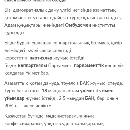
Біз демократиялық даму үлгісі негізінде азаматтық
қоғам институттарын дәйекті түрде қалыптастырдық.
Адам құқықтары жөніндегі
Омбудсмен
институты
құрылды.
Бізде бұрын ешқашан көппартиялылық болмаса, қазір
еліміздегі күллі саяси спектрді
көрсететін
партиялар
жұмыс істейді.
Бізде
көппартиялы
Парламент,
парламенттік
көпшілік
қолдаған Үкімет бар.
Азаматтық қоғам дамуда, тәуелсіз БАҚ жұмыс істеуде.
Түрлі бағыттағы
18
мыңнан астам
үкіметтік емес
ұйымдар
жұмыс істейді. 2,5 мыңдай
БАҚ
бар, оның
90%-ы – жеке иелікте.
Қазақстан бүгінде мәдениетаралық және
конфессияаралық үнқатысудың халықаралық