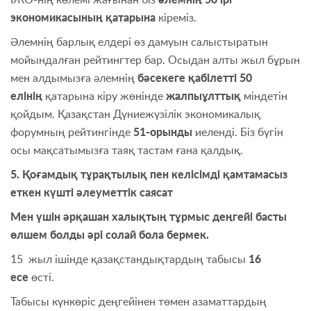
экономикасының қатарына
кіреміз.
Әлемнің барлық елдері өз дамуын салыстыратын
мойындалған рейтингтер бар. Осыдан алты жыл бұрын
мен алдымызға әлемнің
бәсекеге қабілетті 50
елінің
қатарына кіру жөнінде
жалпыұлттық
міндетін
қойдым. Қазақстан Дүниежүзілік экономикалық
форумның рейтингінде
51-орынды
иеленді. Біз бүгін
осы мақсатымызға таяқ тастам ғана қалдық.
5. Қоғамдық тұрақтылық пен келісімді қамтамасыз
еткен күшті әлеуметтік саясат
Мен үшін әрқашан халықтың тұрмыс деңгейі басты
өлшем болды әрі солай бола бермек.
15 жыл ішінде қазақстандықтардың табысы
16
есе
өсті.
Табысы күнкөріс деңгейінен төмен азаматтардың