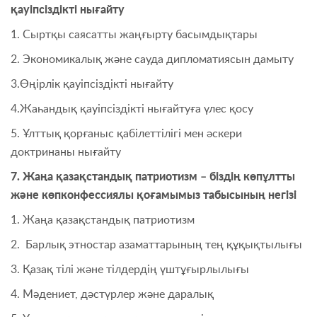
қауіпсіздікті нығайту
1. Сыртқы саясатты жаңғырту басымдықтары
2. Экономикалық және сауда дипломатиясын дамыту
3.Өңірлік қауіпсіздікті нығайту
4.Жаһандық қауіпсіздікті нығайтуға үлес қосу
5. Ұлттық қорғаныс қабілеттілігі мен әскери
доктринаны нығайту
7. Жаңа қазақстандық патриотизм – біздің көпұлтты
және көпконфессиялы қоғамымыз табысының негізі
1. Жаңа қазақстандық патриотизм
2. Барлық этностар азаматтарының тең құқықтылығы
3. Қазақ тілі және тілдердің үштұғырлылығы
4. Мәдениет, дәстүрлер және даралық