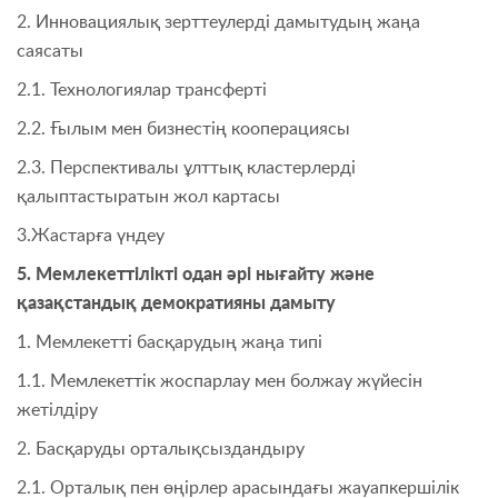
2. Инновациялық зерттеулерді дамытудың жаңа
саясаты
2.1. Технологиялар трансферті
2.2. Ғылым мен бизнестің кооперациясы
2.3. Перспективалы ұлттық кластерлерді
қалыптастыратын жол картасы
3.Жастарға үндеу
5. Мемлекеттілікті одан әрі нығайту және
қазақстандық демократияны дамыту
1. Мемлекетті басқарудың жаңа типі
1.1. Мемлекеттік жоспарлау мен болжау жүйесін
жетілдіру
2. Басқаруды орталықсыздандыру
2.1. Орталық пен өңірлер арасындағы жауапкершілік