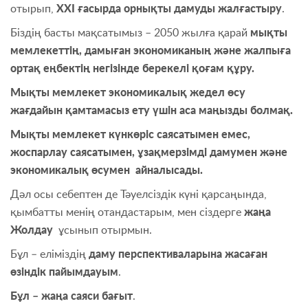
отырып,
ХХІ
ғасырда орнықты дамуды жалғастыру
.
Біздің басты мақсатымыз – 2050 жылға қарай
мықты
мемлекеттің, дамыған экономиканың және жалпыға
ортақ еңбектің негізінде берекелі қоғам құру.
Мықты мемлекет экономикалық жедел өсу
жағдайын қамтамасыз ету үшін аса маңызды болмақ.
Мықты мемлекет күнкөріс саясатымен емес,
жоспарлау саясатымен, ұзақмерзімді дамумен және
экономикалық өсумен айналысады.
Дәл осы себептен де Тәуелсіздік күні қарсаңында,
қымбатты менің отандастарым, мен сіздерге
жаңа
Жолдау
ұсынып отырмын.
Бұл – еліміздің
даму перспективаларына жасаған
өзіндік пайымдауым
.
Бұл – жаңа саяси бағыт
.