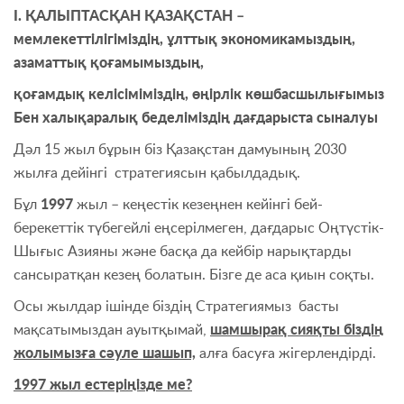
І. ҚАЛЫПТАСҚАН ҚАЗАҚСТАН –
мемлекеттілігіміздің, ұлттық экономикамыздың,
азаматтық қоғамымыздың,
қоғамдық келісіміміздің, өңірлік көшбасшылығымыз
Бен халықаралық беделіміздің дағдарыста сыналуы
Дәл 15 жыл бұрын біз Қазақстан дамуының 2030
жылға дейінгі стратегиясын қабылдадық.
Бұл
1997
жыл – кеңестік кезеңнен кейінгі бей-
берекеттік түбегейлі еңсерілмеген, дағдарыс Оңтүстік-
Шығыс Азияны және басқа да кейбір нарықтарды
сансыратқан кезең болатын. Бізге де аса қиын соқты.
Осы жылдар ішінде біздің Стратегиямыз басты
мақсатымыздан ауытқымай,
шамшырақ сияқты біздің
жолымызға сәуле шашып,
алға басуға жігерлендірді.
1997 жыл естеріңізде ме?