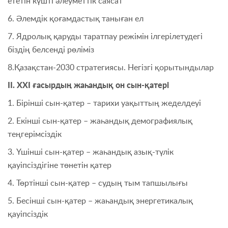
ететін күшті әлеуметтік саясат
6. Әлемдік қоғамдастық таныған ел
7. Ядролық қаруды таратпау режімін ілгерілетудегі
біздің белсенді рөліміз
8.Қазақстан-2030 стратегиясы. Негізгі қорытындылар
ІІ. ХХІ ғасырдың жаһандық он сын-қатері
1. Бірінші сын-қатер – тарихи уақыттың жеделдеуі
2. Екінші сын-қатер – жаһандық демографиялық
теңгерімсіздік
3. Үшінші сын-қатер – жаһандық азық-түлік
қауіпсіздігіне төнетін қатер
4. Төртінші сын-қатер – судың тым тапшылығы
5. Бесінші сын-қатер – жаһандық энергетикалық
қауіпсіздік