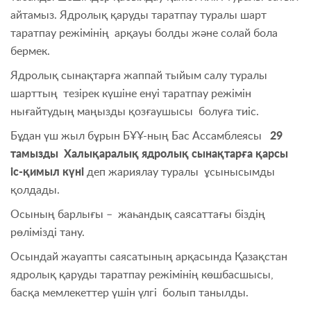
айтамыз. Ядролық қаруды таратпау туралы шарт
таратпау режімінің арқауы болды және солай бола
бермек.
Ядролық сынақтарға жаппай тыйым салу туралы
шарттың тезірек күшіне енуі таратпау режімін
нығайтудың маңызды қозғаушысы болуға тиіс.
Бұдан үш жыл бұрын БҰҰ-ның Бас Ассамблеясы
29
тамызды Халықаралық ядролық сынақтарға қарсы
іс-қимыл күні
деп жариялау туралы ұсынысымды
қолдады.
Осының барлығы – жаһандық саясаттағы біздің
рөлімізді тану.
Осындай жауапты саясатының арқасында Қазақстан
ядролық қаруды таратпау режімінің көшбасшысы,
басқа мемлекеттер үшін үлгі болып танылды.