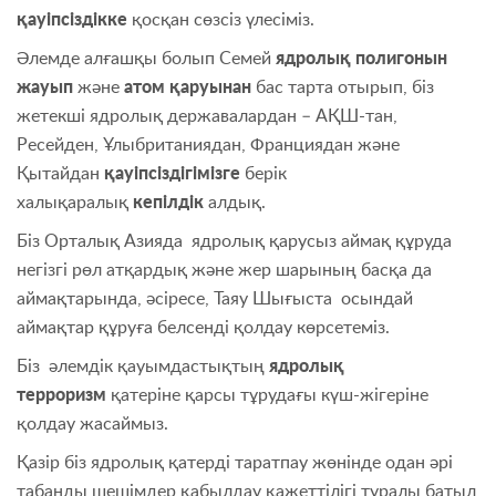
қауіпсіздікке
қосқан сөзсіз үлесіміз.
Әлемде алғашқы болып Семей
ядролық полигонын
жауып
және
атом қаруынан
бас тарта отырып, біз
жетекші ядролық державалардан – АҚШ-тан,
Ресейден, Ұлыбританиядан, Франциядан және
Қытайдан
қауіпсіздігімізге
берік
халықаралық
кепілдік
алдық.
Біз Орталық Азияда ядролық қарусыз аймақ құруда
негізгі рөл атқардық және жер шарының басқа да
аймақтарында, әсіресе, Таяу Шығыста осындай
аймақтар құруға белсенді қолдау көрсетеміз.
Біз әлемдік қауымдастықтың
ядролық
терроризм
қатеріне қарсы тұрудағы күш-жігеріне
қолдау жасаймыз.
Қазір біз ядролық қатерді таратпау жөнінде одан әрі
табанды шешімдер қабылдау қажеттілігі туралы батыл