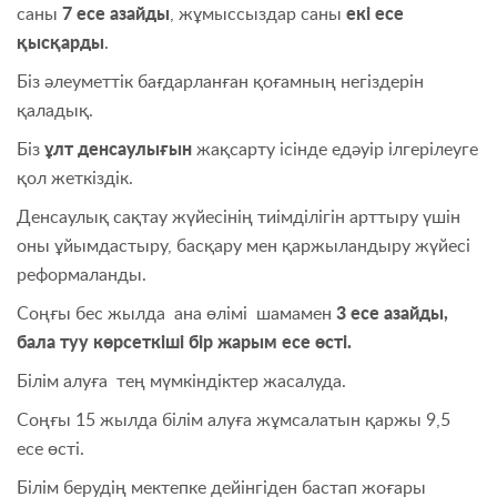
саны
7 есе азайды
, жұмыссыздар саны
екі есе
қысқарды
.
Біз әлеуметтік бағдарланған қоғамның негіздерін
қаладық.
Біз
ұлт денсаулығын
жақсарту ісінде едәуір ілгерілеуге
қол жеткіздік.
Денсаулық сақтау жүйесінің тиімділігін арттыру үшін
оны ұйымдастыру, басқару мен қаржыландыру жүйесі
реформаланды.
Соңғы бес жылда ана өлімі шамамен
3 есе азайды,
бала туу көрсеткіші бір жарым есе өсті.
Білім алуға тең мүмкіндіктер жасалуда.
Соңғы 15 жылда білім алуға жұмсалатын қаржы 9,5
есе өсті.
Білім берудің мектепке дейінгіден бастап жоғары