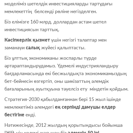
моделіміз шетелдік инвестицияларды тартудағы
мемлекеттің белсенді рөліне негізделген.
Біз елімізге 160 млрд. доллардан астам шетел
инвестициясын тарттық.
Кәсіпкерлік қызмет
үшін негізгі талаптар мен
заманауи
салық
жүйесі қалыптасты.
Біз ұлттық экономиканы жоспарлы түрде
әртараптандырудамыз. Үдемелі индустрияландыру
бағдарламасында екі бесжылдықта экономикамыздың
бет-бейнеcін өзгертіп, оны шикізаттың әлемдік
бағаларының ауытқуына тәуелсіз ету міндетін қойдым.
Стратегия-2030 қабылданғаннан бері 15 жыл ішінде
мемлекетіміз әлемдегі
ең серпінді дамушы елдер
бестігіне
енді.
Нәтижесінде, 2012 жылдың қорытындысы бойынша
ІЖӨ-нің көлемі жағынан біз
әлемнің 50 ірі