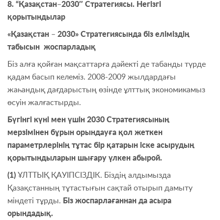
8. “Қазақстан
–
2030″ Стратегиясы. Негізгі
қорытындылар
«Қазақстан
–
2030» Стратегиясында біз еліміздің
табысын жоспарладық
Біз алға қойған мақсаттарға дәйекті де табанды түрде
қадам басып келеміз. 2008-2009 жылдардағы
жаһандық дағдарыстың өзінде ұлттық экономикамыз
өсуін жалғастырды.
Бүгінгі күні мен үшін 2030 Стратегиясының
мерзімінен бұрын орындауға қол жеткен
параметрлерінің тұтас бір қатарын іске асырудың
қорытындыларын шығару үлкен абырой.
(1)
ҰЛТТЫҚ ҚАУІПСІЗДІК. Біздің алдымызда
Қазақстанның тұтастығын сақтай отырып дамыту
міндеті тұрды.
Біз жоспарлағаннан да асыра
орындадық.