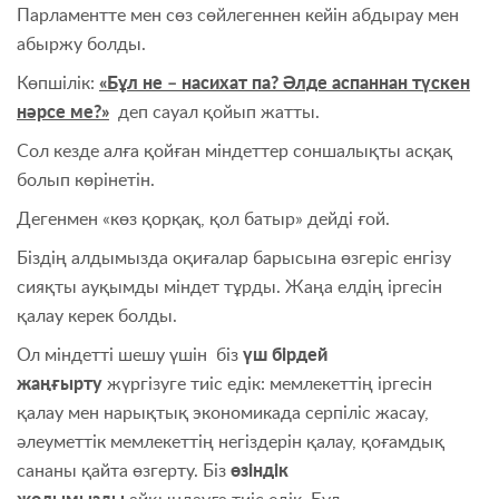
Парламентте мен сөз сөйлегеннен кейін абдырау мен
абыржу болды.
Көпшілік:
«Бұл не – насихат па? Әлде аспаннан түскен
нәрсе ме?»
деп сауал қойып жатты.
Сол кезде алға қойған міндеттер соншалықты асқақ
болып көрінетін.
Дегенмен «көз қорқақ, қол батыр» дейді ғой.
Біздің алдымызда оқиғалар барысына өзгеріс енгізу
сияқты ауқымды міндет тұрды. Жаңа елдің іргесін
қалау керек болды.
Ол міндетті шешу үшін біз
үш бірдей
жаңғырту
жүргізуге тиіс едік: мемлекеттің іргесін
қалау мен нарықтық экономикада серпіліс жасау,
әлеуметтік мемлекеттің негіздерін қалау, қоғамдық
сананы қайта өзгерту. Біз
өзіндік