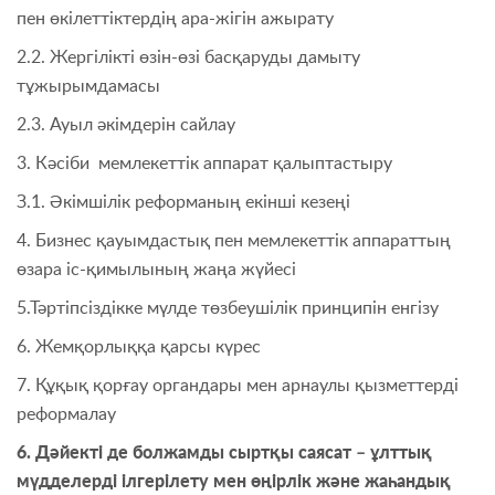
пен өкілеттіктердің ара-жігін ажырату
2.2. Жергілікті өзін-өзі басқаруды дамыту
тұжырымдамасы
2.3. Ауыл әкімдерін сайлау
3. Кәсіби мемлекеттік аппарат қалыптастыру
З.1. Әкімшілік реформаның екінші кезеңі
4. Бизнес қауымдастық пен мемлекеттік аппараттың
өзара іс-қимылының жаңа жүйесі
5.Тәртіпсіздікке мүлде төзбеушілік принципін енгізу
6. Жемқорлыққа қарсы күрес
7. Құқық қорғау органдары мен арнаулы қызметтерді
реформалау
6. Дәйекті де болжамды сыртқы саясат – ұлттық
мүдделерді ілгерілету мен өңірлік және жаһандық