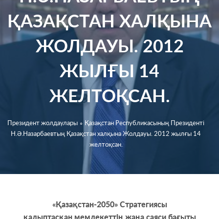
ҚАЗАҚСТАН ХАЛҚЫНА
ЖОЛДАУЫ. 2012
ЖЫЛҒЫ 14
ЖЕЛТОҚСАН.
Президент жолдаулары
∘
Қазақстан Республикасының Президенті
Н.Ә.Назарбаевтың Қазақстан халқына Жолдауы. 2012 жылғы 14
желтоқсан.
«Қазақстан-2050» Стратегиясы
қалыптасқан мемлекеттің жаңа саяси бағыты