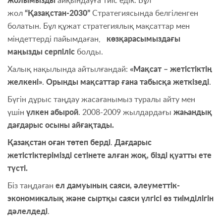
жолымызды
айқындауға тиіс едік. Бұл
жол
“Қазақстан-2030”
Стратегиясында белгіленген
болатын. Бұл құжат стратегиялық мақсаттар мен
міндеттерді пайымдаған,
көзқарасымыздағы
маңызды серпіліс
болды.
Халық нақылында айтылғандай:
«Мақсат – жетістіктің
желкені»
.
Орынды мақсаттар ғана табысқа жеткізеді
.
Бүгін дұрыс таңдау жасағанымыз туралы айту мен
үшін
үлкен абырой
. 2008-2009 жылдардағы
жаһандық
дағдарыс осыны айғақтады.
Қазақстан оған төтеп берді
.
Дағдарыс
жетістіктерімізді сетінете алған жоқ, бізді қуатты ете
түсті.
Біз таңдаған
ел дамуының саяси, әлеуметтік-
экономикалық және сыртқы саяси үлгісі өз тиімділігін
дәлелдеді
.