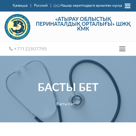
Қазақша
|
Русский
|
Нашар көретіндерге арналған нұсқа
«АТЫРАУ ОБЛЫСТЫҚ
ПЕРИНАТАЛДЫҚ ОРТАЛЫҒЫ» ШЖҚ
КМК
+77122307795
БАСТЫ БЕТ
Басты бет