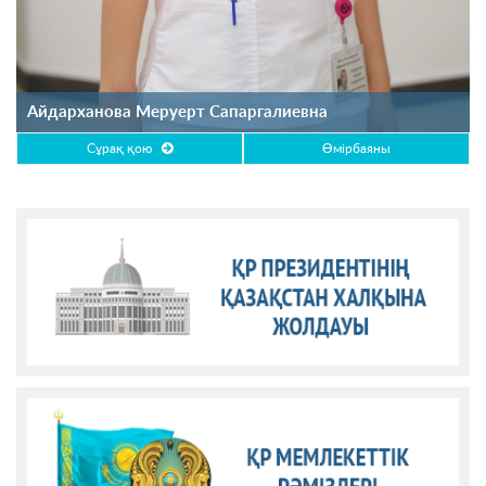
Айдарханова Меруерт Сапаргалиевна
Сұрақ қою
Өмірбаяны